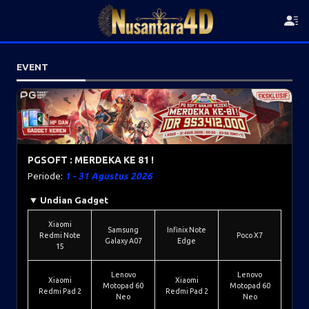
EVENT
PGSOFT : MERDEKA KE 81 !
Periode:
1 - 31 Agustus 2026
Undian Gadget
Xiaomi
Samsung
Infinix Note
Redmi Note
Poco X7
Galaxy A07
Edge
15
Lenovo
Lenovo
Xiaomi
Xiaomi
Motopad 60
Motopad 60
Redmi Pad 2
Redmi Pad 2
Neo
Neo