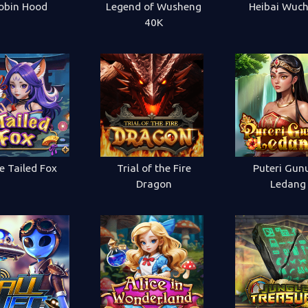
obin Hood
Legend of Wusheng
Heibai Wuc
40K
e Tailed Fox
Trial of the Fire
Puteri Gun
Dragon
Ledang