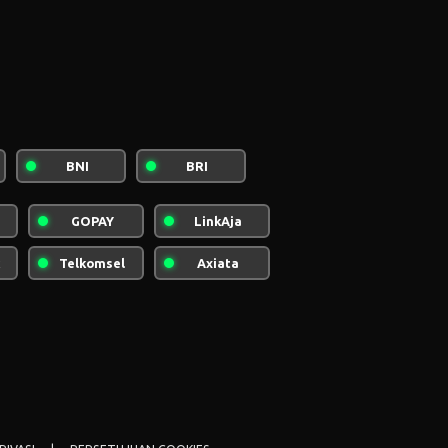
BNI
BRI
GOPAY
LinkAja
Telkomsel
Axiata