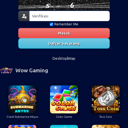
Remember Me
Masuk
Daftar Sekarang
Desktop
Wap
Wow Gaming
Crash Submarine Abyss
Color Game
Toss Coin