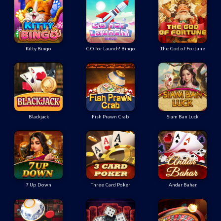
Kitty Bingo
GO for Launch! Bingo
The God of Fortune
Blackjack
Fish Prawn Crab
Siam Ban Luck
7 Up Down
Three Card Poker
Andar Bahar